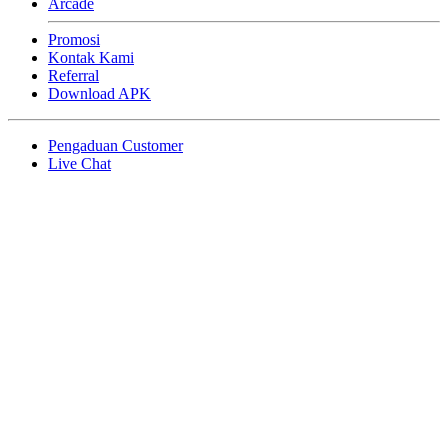
Arcade
Promosi
Kontak Kami
Referral
Download APK
Pengaduan Customer
Live Chat