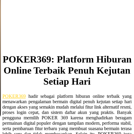
POKER369: Platform Hiburan
Online Terbaik Penuh Kejutan
Setiap Hari
POKER369
hadir sebagai platform hiburan online terbaik yang
menawarkan pengalaman bermain digital penuh kejutan setiap hari
dengan akses yang semakin mudah melalui fitur link alternatif resmi,
proses login cepat, dan sistem daftar akun yang praktis. Banyak
pengguna memilih POKER 369 karena menghadirkan beragam
permainan digital populer dengan tampilan modern, performa stabil,
serta pembaruan fitur terbaru yang membuat suasana bermain terasa
lebih seru dan tidak membosankan. Selain itu, POKER369 juga