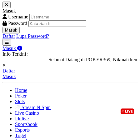
Masuk
Username
Password
Masuk
Daftar
Lupa Password?
Masuk
Info Terkini :
Selamat Datang di POKER369, Nikmati kemudaha
Daftar
Masuk
Home
Poker
Slots
Stream N Spin
Live Casino
Idnlive
Sportsbook
Esports
Togel