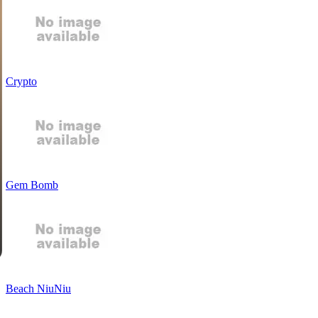
Crypto
Gem Bomb
Beach NiuNiu