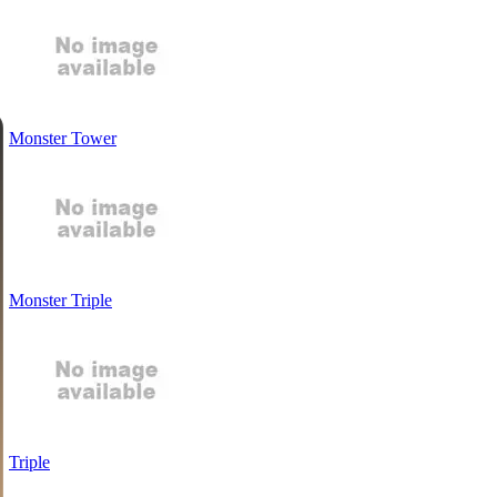
Monster Tower
Monster Triple
Triple