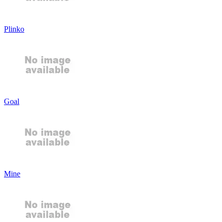
Plinko
Goal
Mine