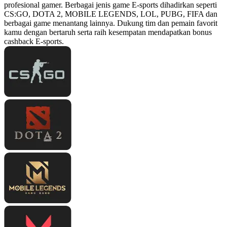
profesional gamer. Berbagai jenis game E-sports dihadirkan seperti
CS:GO, DOTA 2, MOBILE LEGENDS, LOL, PUBG, FIFA dan
berbagai game menantang lainnya. Dukung tim dan pemain favorit
kamu dengan bertaruh serta raih kesempatan mendapatkan bonus
cashback E-sports.