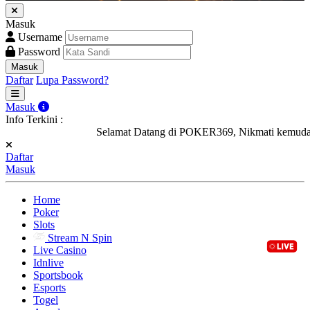
Masuk
Username
Password
Masuk
Daftar
Lupa Password?
Masuk
Info Terkini :
Selamat Datang di POKER369, Nikmati kemudahan 
Daftar
Masuk
Home
Poker
Slots
Stream N Spin
Live Casino
Idnlive
Sportsbook
Esports
Togel